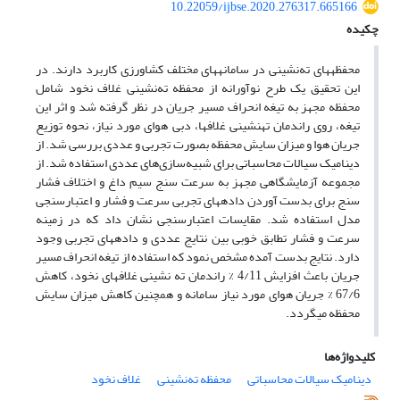
10.22059/ijbse.2020.276317.665166
چکیده
محفظه­های ته‌نشینی در سامانه­های مختلف کشاورزی کاربرد دارند. در
این تحقیق یک طرح نوآورانه از محفظه ته‌نشینی غلاف نخود شامل
محفظه مجهز به تیغه انحراف مسیر جریان در نظر گرفته شد و اثر این
تیغه، روی راندمان ته­نشینی غلاف­ها، دبی هوای مورد نیاز، نحوه توزیع
جریان هوا و میزان سایش محفظه بصورت تجربی و عددی بررسی شد. از
دینامیک سیالات محاسباتی برای شبیه‌سازی‌های عددی استفاده شد. از
مجموعه آزمایشگاهی مجهز به سرعت سنج سیم داغ و اختلاف فشار
سنج برای بدست آوردن داده­های تجربی سرعت و فشار و اعتبارسنجی
مدل استفاده شد. مقایسات اعتبارسنجی نشان داد که در زمینه
سرعت و فشار تطابق خوبی بین نتایج عددی و داده­های تجربی وجود
دارد. نتایج بدست آمده مشخص نمود که استفاده از تیغه انحراف مسیر
جریان باعث افزایش 4/11 % راندمان ته نشینی غلاف­های نخود، کاهش
67/6 % جریان هوای مورد نیاز سامانه و همچنین کاهش میزان سایش
محفظه می­گردد.
کلیدواژه‌ها
دینامیک سیالات محاسباتی
محفظه ته‌نشینی
غلاف نخود