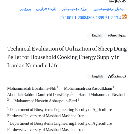
کلیدواژه‌ها
تبدیل ترموشیمیایی
انرژی تجدیدپذیر
بازده حرارتی
پیرولیز
20.1001.1.20084803.1399.51.2.13.4
عنوان مقاله
English
Technical Evaluation of Utilization of Sheep Dung
Pellet for Household Cooking Energy Supply in
Iranian Nomadic Life
نویسندگان
English
1
1
Mohammadali Ebrahimi-Nik
Mohammadreza Rasoulkhani
1
Abdollah Rahimi Damirchi Dorsi Olya
Hamid Mohammadi Nezhad
2
1
Mohammad Hossein Abbaspour-Fard
1
Department of Biosystems Engineering, Faculty of Agriculture,
Ferdowsi University of Mashhad, Mashhad, Iran
2
Department of Biosystems Engineering, Faculty of Agriculture,
Ferdowsi University of Mashhad, Mashhad, Iran