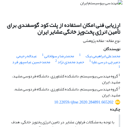
ارزیابی فنی امکان استفاده از پلت کود گوسفندی برای
تأمین انرژی پخت‌‌وپز خانگی عشایر ایران
نوع مقاله : مقاله پژوهشی
نویسندگان
1
1
محمدعلی ابراهیمی نیک
محمدرضا رسولخانی
عبداله رحیمی
2
1
دمیرچی درسی علیا
حمید محمدی نژاد
محمدحسین عباسپور فرد
1
1
گروه مهندسی بیوسیستم، دانشکده کشاورزی، دانشگاه فردوسی مشهد،
مشهد، ایران
2
گروه مهندسی بیوسیستم، دانشکده کشاورزی، دانشگاه فردوسی مشه،
مشهد، ایران
10.22059/ijbse.2020.284891.665202
چکیده
با توجه به مشکلات فراوان عشایر در تامین انرژی پخت­و­پز خانگی، هدف