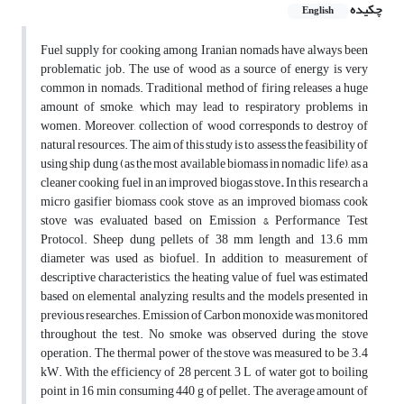
چکیده
English
Fuel supply for cooking among Iranian nomads have always been
problematic job. The use of wood as a source of energy is very
common in nomads. Traditional method of firing releases a huge
amount of smoke, which may lead to respiratory problems in
women. Moreover, collection of wood corresponds to destroy of
natural resources. The aim of this study is to assess the feasibility of
using ship dung (as the most available biomass in nomadic life), as a
cleaner cooking fuel in an improved biogas stove
.
In this research a
micro gasifier biomass cook stove as an improved biomass cook
stove was evaluated based on Emission & Performance Test
Protocol. Sheep dung pellets of 38 mm length and 13.6 mm
diameter was used as biofuel. In addition to measurement of
descriptive characteristics, the heating value of fuel was estimated
based on elemental analyzing results and the models presented in
previous researches. Emission of Carbon monoxide was monitored
throughout the test. No smoke was observed during the stove
operation. The thermal power of the stove was measured to be 3.4
kW. With the efficiency of 28 percent, 3 L of water got to boiling
point in 16 min consuming 440 g of pellet. The average amount of