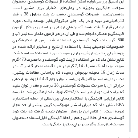
این تحقیق بررسی اولیه امکان استفاده از فضولات گوسفندی، به‌عنوان
سوخت جایگزین به‌ویژه در زمان‌های اضطرار برای عشایر است.
به‌همین‌منظور، فضولات گوسفندی به‌صورت پلت به‌طول 38 و قطر
6
13میلی‌متر تهیه و در یک اجاق میکروگازیفایر توسعه یافته، مورد
/
ارزیابی قرار گرفت. همه آزمون‌های ارزیابی بر اساس پروتکل آزمون
آلایندگی و عملکرد انجام شد و طی آن در هر آزمون مقدار سه لیتر آب و
800 گرم پلت کود گوسفندی استفاده شد. پس از اندازه­گیری
خصوصیات توصیفی پلت­ها، با استفاده از نتایج و مدل­های ارائه شده در
پژوهش­های پیشین، ارزش حرارتی سوخت مورد استفاده محاسبه شد.
نتایج نشان داد که طی استفاده از پلت کود گوسفندی با مصرف 473 گرم
سوخت و با آهنگ مصرف 7
14 گرم در هر دقیقه، مقدار 3 لیتر آب در
/
مدت زمان 16 دقیقه به­جوش رسیده که براساس مطالعات پیشین،
مدت زمان مناسب و قابل قبولی است. توان اجاق 4
3 کیلو وات و بازدهی
/
حرارتی آن با سوخت فضولات گوسفندی 28 درصد و مقدار توان مفید
که برایند این دو پارامتر است 952
0 کیلو وات اندازه­گیری شد. مقایسه
/
نتایج ارزیابی آلایندگی با استاندارد­های بین‌المللی از جمله استاندارد
EPA نشان داد که میزان انتشار مونوکسیدکربن بیشتر از حد مجاز
نبوده است. از نتایج این پژوهش می­توان نتیجه گرفت که پلت کود
گوسفندی هم از لحاظ فنی و هم از لحاظ آلایندگی قابل‌استفاده به‌عنوان
سوخت اجاق میکروگازیفایر برای پخت­وپز خانگی است.