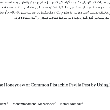
ولت کار کاربران­­ یک رابط گرافیکی کاربر­ نیز برای پردازش تصاویر و محاسبه مس
طراحی ­گردید. میانگین نرخ طبقه­بندی درست در ماتریس آشفتگی برای قطعه­بند 
2
بین با وضوح 7/20 مگاپیکسل با ضریب تبیین 93/0=
R
و معا
ین­ها نیز قابل قبول بوده و در شرایط متفاوت می­توان از آن­ها استفاده کرد.
he Honeydew of Common Pistachio Psylla Pest by Using
1
2
3
bani
Mohammadmehdi Maharlooei
Kamal َAhmadi