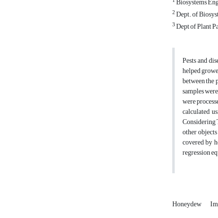
1
Biosystems Engi
2
Dept. of Biosys
3
Dept of Plant P
Pests and di
helped grower
between the p
samples were 
were process
calculated u
Considering 
other objects
covered by h
regression eq
Honeydew
Im