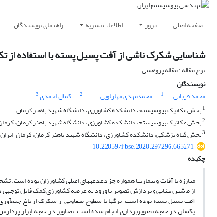
صفحه اصلی
مرور
اطلاعات نشریه
راهنمای نویسندگان
شناسایی شکرک‌ ناشی از آفت پسیل پسته با استفاده از 
نوع مقاله : مقاله پژوهشی
نویسندگان
3
2
1
محمد قربانی
محمدمهدی مهارلویی
کمال احمدی
1
بخش مکانیک بیوسیستم، دانشکده کشاورزی، دانشگاه شهید باهنر کرمان
2
بخش مکانیک بیوسیستم، دانشکده کشاورزی، دانشگاه شهید باهنر کرمان، کرمان،
3
بخش گیاه پزشکی، دانشکده کشاورزی، دانشگاه شهید باهنر کرمان، کرمان، ایران
10.22059/ijbse.2020.297296.665271
چکیده
مبارزه با آفات و بیماری­ها همواره جز دغدغه­های اصلی کشاورزان بوده است. تش
از ماشین بینایی و پردازش تصویر با ورود به عرصه کشاورزی کمک قابل توجهی