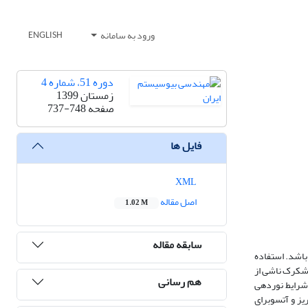
ورود به سامانه
ENGLISH
دوره 51، شماره 4
زمستان 1399
صفحه
737-748
فایل ها
XML
اصل مقاله
1.02 M
سابقه مقاله
­باشد. استفاده
 شکرک ناشی از
هم رسانی
داری بوسیله دوربین­هایی با وضوح­های 7، 13 و 7/20 مگاپیکسل­ و در شرایط نوردهی
تم­های قطعه­بندی حوضه آبریز و آتسوبرای