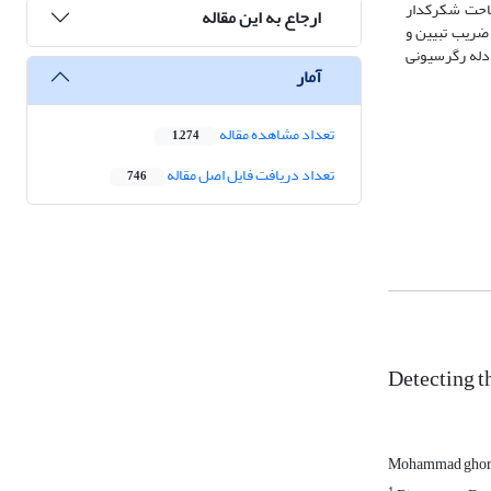
احت شکرک­دار
ارجاع به این مقاله
حوضه آبریز برای تشخیص شکرک­ها 95/0 و صحت کلی میانگین 88/0 بدست آمد. ضریب­ تبیین و
دله رگرسیونی
آمار
تعداد مشاهده مقاله
1,274
تعداد دریافت فایل اصل مقاله
746
Detecting t
Mohammad ghor