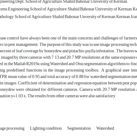
neering Dept. School of Agriculture, Shahid Bahonar University of Kerman
tems Engineering, School of Agriculture, Shahid Bahonar University of Kerman, K
athology, School of Agriculture, Shahid Bahonar Unversity of Kerman, Kerman, Ira
sease control have always been one of the main concerns and challenges of farmer
s in pest management. The purpose of this study was to use image processing techn
ercent of leaf coverage by honeydew and pistachio psylla infestation. The leaves w
imaged by three cameras with 7, 13 and 20.7 MP resolutions at the same exposure 
ed in the Matlab R2019a using Watershed and Otsu segmentation algorithms to find
sing predefined functions in the image processing toolbox. A graphical user in
TPR mean value of 0.95 and total accuracy of 0.88 for watershed segmentation me
 in images. Coefficient of determination and regression equation between pest pop
oneydew were obtained for different cameras. Camera with 20.7 MP resolution a
uation y=1.03 x. The results from other cameras were also satisfactory.
age processing
Lighting condition
Segmentation
Watershed