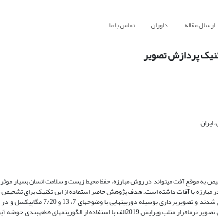
ارسال مقاله
داوران
تماس با ما
تکنیک پردازش تصویر
 ایران
خیص به موقع آفت می­تواند در روش مبارزه، حفظ­ محیط زیست و سلامت انسان بسیار موثر 
 در مبارزه با آفات داشته است. هدف پژوهش حاضر استفاده از این تکنیک برای تشخیص
آفت پسیل پسته بوده است.­ برگ­ها با سطوح متفاوتی از شکرک­ از باغ جمع­آوری ­شدند و تصویربر
یکسان در جعبه تصویربرداری انجام شده است. تصاویر در جعبه ­ابزار پردازش ­تصویر نرم­افزار متلب ویرایش 2019الف با استفاده از الگوری