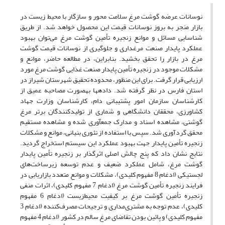
نوسانات عرضه گوشت مرغ سلامت محور و سازگار با محیط زیست در
بازار منجر به بروز نوسانات قیمت این محصول خواهد شد. از طریق
شناسایی مسائل و موانع زنجیره تأمین گوشت مرغ می‌توان بهبود
عملکرد پایدار صنعت مرغداری و جلوگیری از نوسانات قیمت گوشت
مرغ در بازار را تحقق بخشید. بنابراین، در مطالعه­ حاضر، موانع و
مشکلات موجود در زنجیره تأمین پایدار صنعت غذایی گوشت مرغ مورد
ارزیابی قرار گرفت. برای این منظور، محدوده تحقیق شهرستان شیراز در
استان فارس در نظر گرفته شد. داده­ها به­صورت مصاحبه­ عمیق از
کارشناسان سازمان امور پشتیبانی دام، کارشناسان وزارت جهاد
کشاورزی، محققان دانشگاهی و شماری از تولیدکنندگان برتر مرغ
گوشتی، مشاهده اسناد و مدارک جمع­آوری شده و مشاهده مستقیم
محقق گردآوری شد. سپس با استفاده از تئوری بنیانی، موانع و مشکلات
زنجیره تأمین پایدار جهت بهبود عملکرد این سیستم استخراج گردید.
نتایج نشان داد که پنج چالش اصلی اثرگذار بر زنجیره تأمین پایدار
گوشت مرغ، شامل عملکرد ضعیف و عدم توسعه زیرساخت‌های
لجستیکی (ادغام 8 مفهوم کلیدی)، مشکلات و موانع متعدد بازاریابی در
فرایند زنجیره تأمین گوشت مرغ (ادغام 7 مفهوم کلیدی)، اثرات منفی
زنجیره تأمین گوشت مرغ بر کیفیت محیط‌زیست (ادغام 6 مفهوم
کلیدی)، عدم توجه به مشتری‌مداری و ترجیحات مصرف‌کننده (ادغام 3
مفهوم کلیدی) و پائین بودن تقاضای مرغ سالم در کشور (ادغام 4 مفهوم