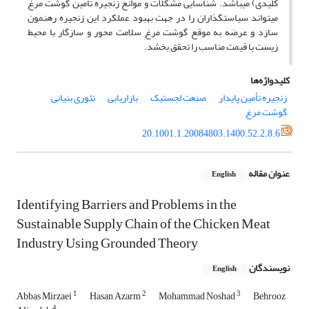
کلیدی) می­باشد. شناسایی مشکلات و موانع زنجیره تأمین گوشت مرغ
می­تواند سیاست­گذاران را در جهت بهبود عملکرد این زنجیره رهنمون
سازد و عرضه به موقع گوشت مرغ سلامت محور و سازگار با محیط
زیست با قیمت مناسب را تحقق بخشد.
کلیدواژه‌ها
زنجیره تأمین پایدار
صنعت لجستیک
بازاریابی
تئوری بنیانی
گوشت مرغ
20.1001.1.20084803.1400.52.2.8.6
عنوان مقاله
English
Identifying Barriers and Problems in the
Sustainable Supply Chain of the Chicken Meat
Industry Using Grounded Theory
نویسندگان
English
1
2
3
َAbbas Mirzaei
Hasan Azarm
Mohammad Noshad
Behrooz
4