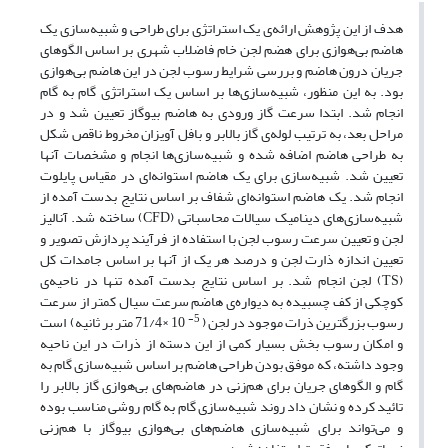
هدف از این پژوهش ارائه‌ی یک استراتژی برای طراحی و شبیه‌سازی یک
هاضم بی‌هوازی برای هضم لجن خام فاضلاب شهری بر اساس الگو‌های
جریان درون هاضم و بررسی شرایط رسوب لجن در این هاضم بی‌هوازی
بود. به این منظور، شبیه‌سازی‌ها بر اساس یک استراتژی گام به گام
انجام شد. ابتدا سرعت گاز ورودی به هاضم بیوگاز تعیین شد و در
مراحل بعد، به ترتیب لوله‌ی گاز بالابر و بافل آویزان مخروط ناقص شکل
به طراحی هاضم اضافه شده و شبیه‌سازی‌ها انجام و مشخصات آنها
تعیین شد. شبیه‌سازی برای یک هاضم استوانه‌ای در مقیاس پایلوت
انجام شد. یک هاضم استوانه‌ای شفاف بر اساس نتایج بدست آمده از
شبیه‌سازی‌های دینامیک سیالات محاسباتی (CFD) ساخته شد. آنالیز
لجن و تعیین سرعت رسوب لجن با استفاده از فرآیند پردازش تصویر و
تعیین اندازه ذارت لجن و درصد هر یک از آنها بر اساس جامدات کل
(TS) لجن انجام شد. بر اساس نتایج بدست آمده تنها در ناحیه‌ی
کوچکی از کف چسبیده به دیواره‌ی هاضم سرعت سیال کمتر از سرعت
5-
رسوب بزرگترین ذرات موجود در لجن (
10
×71/4 متر بر ثانیه) است
و امکان رسوب بخش بسیار کمی از این دسته از ذرات در این ناحیه
وجود داشته، که موفق بودن طراحی هاضم بر اساس شبیه‌سازی گام به
گام و الگو‌های جریان برای هم‌زنی در هاضم‌های بی‌هوازی گاز بالابر را
تائید کرده و نشان داد روند شبیه‌سازی گام به گام روشی مناسب بوده
و می‌تواند برای شبیه‌سازی هاضم‌های بی‌هوازی بیوگاز با هم‌زنی