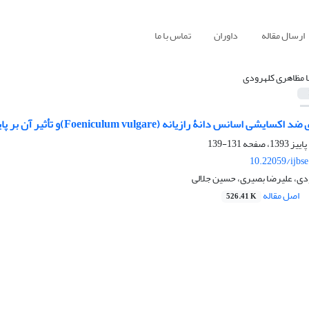
ارسال مقاله
داوران
تماس با ما
ا مظاهری کلهرودی
 دانۀ رازیانه (Foeniculum vulgare)و تأثیر آن بر پایداری اکسایشی روغن سویا
131-139
10.22059/ijbs
دی، علیرضا بصیری، حسین جلالی
اصل مقاله
526.41 K