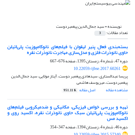
نویسنده =
سید جمال الدین پیغمبردوست
تعداد مقالات:
3
بسته‌بندی فعال پنیر لیقوان با فیلم‌های نانوکامپوزیت پلی‌اتیلن
حاوی نانوذرات فلزی و مدل‌سازی مهاجرت نانوذرات نقره
دوره 47، شماره 4، زمستان 1395، صفحه
676-667
10.22059/ijbse.2017.60261
پریسا عبدالستاری، سیدهادی پیغمبر دوست، آیناز مولایی، سید جمال الدین
پیغمبردوست، میریوسف هاشمی
مشاهده مقاله
اصل مقاله
951.11 K
تهیه و بررسی خواص فیزیکی، مکانیکی و ضدمیکروبی فیلم‌های
نانوکامپوزیت پلی‌اتیلن سبک حاوی نانوذرات نقره، اکسید روی و
اکسید مس
دوره 46، شماره 4، زمستان 1394، صفحه
347-354
10.22059/ijbse.2015.57340