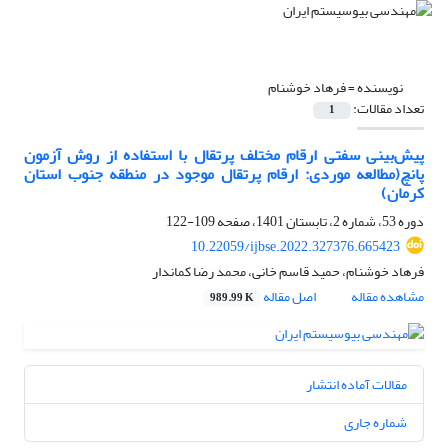
نویسنده =
فرهاد خوشنام
تعداد مقالات:
1
پیش‌بینی سفتی ارقام مختلف پرتقال با استفاده از روش آزمون
پانچ(مطالعه موردی: ارقام پرتقال موجود در منطقه جنوب استان
کرمان)
دوره 53، شماره 2، تابستان 1401، صفحه
109-122
10.22059/ijbse.2022.327376.665423
فرهاد خوشنام، حمید قاسم خانی، محمد رضا کماندار
مشاهده مقاله
اصل مقاله
989.99 K
مقالات آماده انتشار
شماره جاری