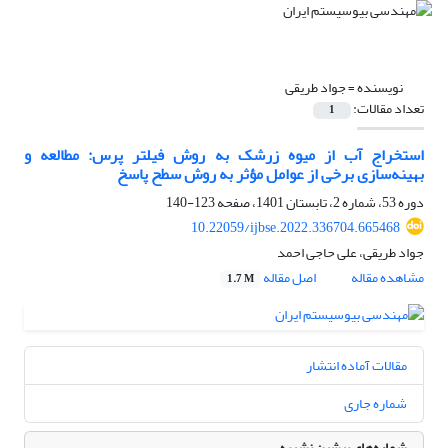
نویسنده =
جواد طریقی
تعداد مقالات:
1
استخراج آب از میوه زرشک به روش فیلتر پرس: مطالعه و
بهینه‌سازی برخی از عوامل مؤثر به روش سطح پاسخ
دوره 53، شماره 2، تابستان 1401، صفحه
123-140
10.22059/ijbse.2022.336704.665468
جواد طریقی، علی حاجی احمد
مشاهده مقاله
اصل مقاله
1.7 M
مقالات آماده انتشار
شماره جاری
شماره‌های پیشین نشریه