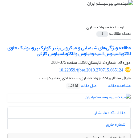
نویسنده =
جواد حصاری
تعداد مقالات:
1
مطالعه ویژگی‌های ‌شیمیایی و میکروبی پنیر کوارک پروبیوتیک حاوی
لاکتوباسیلوس اسیدوفیلوس و لاکتوباسیلوس کازئی
دوره 50، شماره 2، تابستان 1398، صفحه
375-388
10.22059/ijbse.2019.270715.665124
مارال سلطان زاده، جواد حصاری، سیدهادی پیغمبردوست
مشاهده مقاله
اصل مقاله
1.26 M
مقالات آماده انتشار
شماره جاری
شماره‌های پیشین نشریه