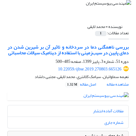
نویسنده =
محمد لایقی
تعداد مقالات:
1
بررسی ناهمگنی دما در سردخانه و تاثیر آن بر شیرین شدن در
دمای پایین در سیب‌زمینی با استفاده از دینامیک سیالات محاسباتی
دوره 51، شماره 3، پاییز 1399، صفحه
485-500
10.22059/ijbse.2019.270803.665126
نعیمه سماواتیان، سیامک کلانتری، محمد لایقی، مجتبی دلشاد
مشاهده مقاله
اصل مقاله
1.32 M
مقالات آماده انتشار
شماره جاری
شماره‌های پیشین نشریه