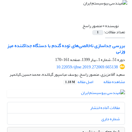
نویسنده =
منصور راسخ
تعداد مقالات:
1
بررسی جداسازی ناخالصی‌های توده گندم با دستگاه جداکننده میز
وزنی
دوره 51، شماره 1، بهار 1399، صفحه
161-170
10.22059/ijbse.2019.272069.665138
سعید آقاعزیزی، منصور راسخ، یوسف عباسپور گیلانده، محمدحسین کیانمهر
مشاهده مقاله
اصل مقاله
1.18 M
مقالات آماده انتشار
شماره جاری
شماره‌های پیشین نشریه