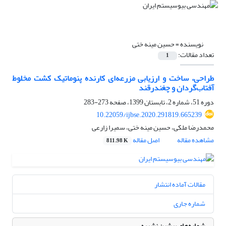
نویسنده =
حسین مینه ختی
تعداد مقالات:
1
طراحی، ساخت و ارزیابی مزرعه‌ای کارنده پنوماتیک کشت مخلوط
آفتاب‌گردان و چغندرقند
دوره 51، شماره 2، تابستان 1399، صفحه
273-283
10.22059/ijbse.2020.291819.665239
محمدرضا ملکی، حسین مینه ختی، سمیرا زارعی
مشاهده مقاله
اصل مقاله
811.98 K
مقالات آماده انتشار
شماره جاری
شماره‌های پیشین نشریه