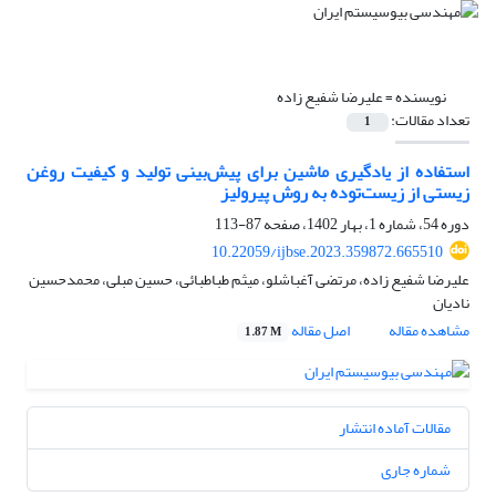
نویسنده =
علیرضا شفیع زاده
تعداد مقالات:
1
استفاده از یادگیری ماشین برای پیش‌بینی تولید و کیفیت روغن
زیستی از زیست‌توده به روش پیرولیز
دوره 54، شماره 1، بهار 1402، صفحه
87-113
10.22059/ijbse.2023.359872.665510
علیرضا شفیع زاده، مرتضی آغباشلو، میثم طباطبائی، حسین مبلی، محمدحسین
نادیان
مشاهده مقاله
اصل مقاله
1.87 M
مقالات آماده انتشار
شماره جاری