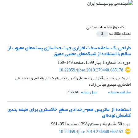
کلیدواژه‌ها =
طبقه بندی
تعداد مقالات:
2
طراحی یک سامانه سخت افزاری جهت جداسازی پسته‌های معیوب از
سالم با استفاده از شبکه‌های عصبی عمیق
دوره 51، شماره 1، بهار 1399، صفحه
149-159
10.22059/ijbse.2019.279440.665178
علی دینی، حسین قیومی زاده، علی اکبر رحیمی فرد، علی فیاضی، محمدعلی
افتخاری، مهدی عباس زاده
مشاهده مقاله
اصل مقاله
1.22 M
استفاده از ماتریس هم-رخدادی سطح خاکستری برای طبقه بندی
کشمش توده‌ای‌
دوره 50، شماره 4، زمستان 1398، صفحه
951-961
10.22059/ijbse.2019.274848.665153