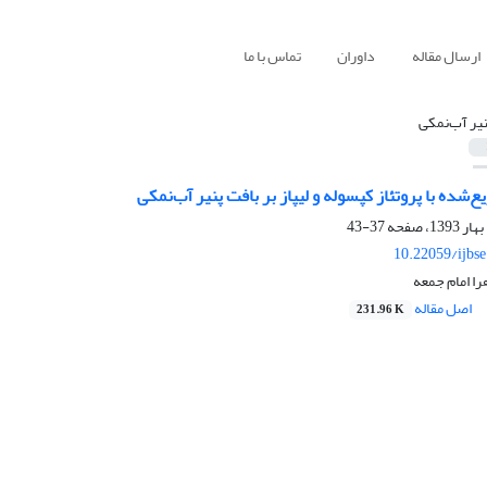
ارسال مقاله
داوران
تماس با ما
نیر آب‌نمکی
‌شده با پروتئاز کپسوله و لیپاز بر بافت پنیر آب‌نمکی
37-43
10.22059/ijbs
هرا امام جمعه
اصل مقاله
231.96 K