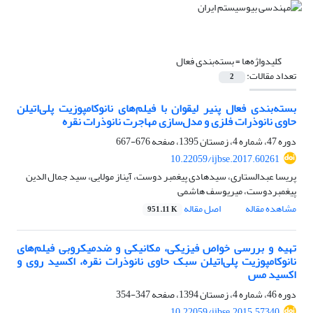
کلیدواژه‌ها =
بسته‌بندی فعال
تعداد مقالات:
2
بسته‌بندی فعال پنیر لیقوان با فیلم‌های نانوکامپوزیت پلی‌اتیلن
حاوی نانوذرات فلزی و مدل‌سازی مهاجرت نانوذرات نقره
دوره 47، شماره 4، زمستان 1395، صفحه
676-667
10.22059/ijbse.2017.60261
پریسا عبدالستاری، سیدهادی پیغمبر دوست، آیناز مولایی، سید جمال الدین
پیغمبردوست، میریوسف هاشمی
مشاهده مقاله
اصل مقاله
951.11 K
تهیه و بررسی خواص فیزیکی، مکانیکی و ضدمیکروبی فیلم‌های
نانوکامپوزیت پلی‌اتیلن سبک حاوی نانوذرات نقره، اکسید روی و
اکسید مس
دوره 46، شماره 4، زمستان 1394، صفحه
347-354
10.22059/ijbse.2015.57340