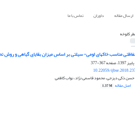
ارسال مقاله
داوران
تماس با ما
طر کلوخه
فاظتی مناسب خاک‏های لومی- سیلتی بر اساس میزان بقایای گیاهی و روش تحلیل 
367-377
10.22059/ijbse.2018.2
، حسن ذکی دیزجی، محمود قاسمی نژاد، نواب کاظمی
اصل مقاله
1.37 M