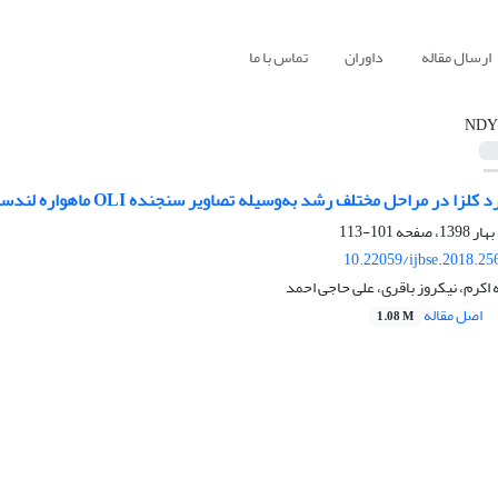
ارسال مقاله
داوران
تماس با ما
NDY
زا در مراحل مختلف رشد به‌وسیله تصاویر سنجنده OLI ماهواره لندست
101-113
10.22059/ijbse.2018.2
 اکرم، نیکروز باقری، علی حاجی احمد
اصل مقاله
1.08 M