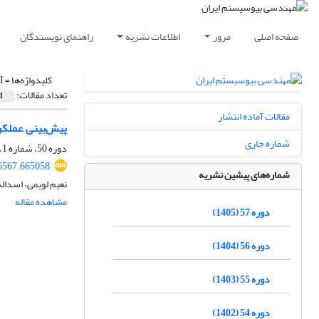
صفحه اصلی
مرور
اطلاعات نشریه
راهنمای نویسندگان
کلیدواژه‌ها =
I
تعداد مقالات:
1
مقالات آماده انتشار
پیش‌بینی عملکرد کل
شماره جاری
دوره 50، شماره 1، بهار 1398، صفحه
56567.665058
شماره‌های پیشین نشریه
نعیم لویمی، اسداله
مشاهده مقاله
دوره 57 (1405)
دوره 56 (1404)
دوره 55 (1403)
دوره 54 (1402)