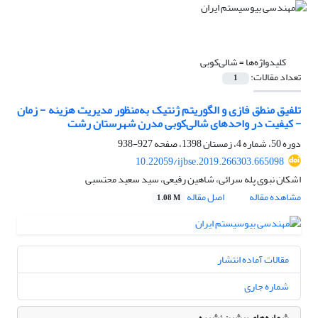
کلیدواژه‌ها =
شالی‌کوبی
تعداد مقالات:
1
تلفیق منطق فازی و الگوریتم ژنتیک به‌منظور مدیریت هزینه - زمان
- کیفیت در واحدهای شالی‌کوبی مدرن شهرستان رشت
دوره 50، شماره 4، زمستان 1398، صفحه
927-938
10.22059/ijbse.2019.266303.665098
اشکان نبوی پله سرائی، شاهین رفیعی، سید سعید محتسبی
مشاهده مقاله
اصل مقاله
1.08 M
مقالات آماده انتشار
شماره جاری
شماره‌های پیشین نشریه