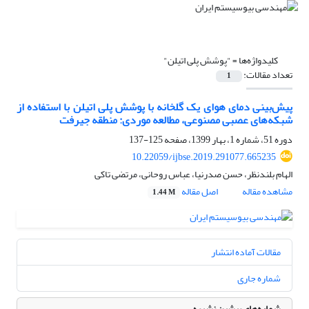
کلیدواژه‌ها =
"پوشش پلی اتیلن"
تعداد مقالات:
1
پیش‌بینی دمای هوای یک گلخانه‌ با پوشش پلی اتیلن با استفاده از
شبکه‌های عصبی مصنوعی، مطالعه موردی: منطقه جیرفت
دوره 51، شماره 1، بهار 1399، صفحه
125-137
10.22059/ijbse.2019.291077.665235
الهام بلندنظر، حسن صدرنیا، عباس روحانی، مرتضی تاکی
مشاهده مقاله
اصل مقاله
1.44 M
مقالات آماده انتشار
شماره جاری
شماره‌های پیشین نشریه