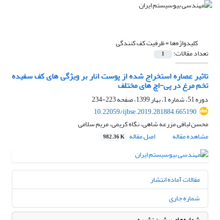
کلیدواژه‌ها =
ظرفیت کف کنندگی
تعداد مقالات:
1
تاثیر عصاره استخراج شده از پوست انار بر ویژگی های کف سفیده
تخم مرغ در پی-اچ های مختلف
دوره 51، شماره 1، بهار 1399، صفحه
223-234
10.22059/ijbse.2019.281884.665190
محسن لبافی مزرعه شاهی، نگاه کریمی، مریم سلامی
مشاهده مقاله
اصل مقاله
982.36 K
مقالات آماده انتشار
شماره جاری
شماره‌های پیشین نشریه