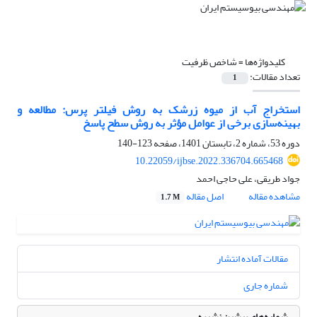
کلیدواژه‌ها =
شاخص ظرفیت
تعداد مقالات:
1
استخراج آب از میوه زرشک به روش فیلتر پرس: مطالعه و
بهینه‌سازی برخی از عوامل مؤثر به روش سطح پاسخ
دوره 53، شماره 2، تابستان 1401، صفحه
123-140
10.22059/ijbse.2022.336704.665468
جواد طریقی، علی حاجی احمد
مشاهده مقاله
اصل مقاله
1.7 M
مقالات آماده انتشار
شماره جاری
شماره‌های پیشین نشریه