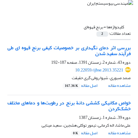
کلیدواژه‌ها =
برنج قهوه‌ای
تعداد مقالات:
2
بررسی اثر دمای نگهداری بر خصوصیات کیفی برنج قهوه ای طی
فرآیند سفید شدن
دوره 43، شماره 2، زمستان 1391، صفحه
187-192
10.22059/ijbse.2013.35221
صمد صبوری، شیوا روفی گری حقیقت
مشاهده مقاله
اصل مقاله
167.36 K
خواص مکانیکی کششی دانة برنج در رطوبت‌ها و دماهای مختلف
خشک‌کردن
دوره 39، شماره 1، زمستان 1387
علی ماشاء اله کرمانی، تیمور توکلی هشجین، سعید مینایی
مشاهده مقاله
اصل مقاله
0 K