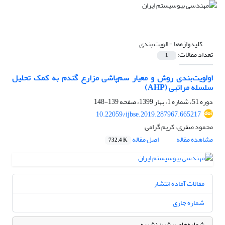
کلیدواژه‌ها =
الویت بندی
تعداد مقالات:
1
اولویت‌بندی روش و معیار سم‌پاشی مزارع گندم به کمک تحلیل
سلسله مراتبی (AHP)
دوره 51، شماره 1، بهار 1399، صفحه
139-148
10.22059/ijbse.2019.287967.665217
محمود صفری، کریم گرامی
مشاهده مقاله
اصل مقاله
732.4 K
مقالات آماده انتشار
شماره جاری
شماره‌های پیشین نشریه