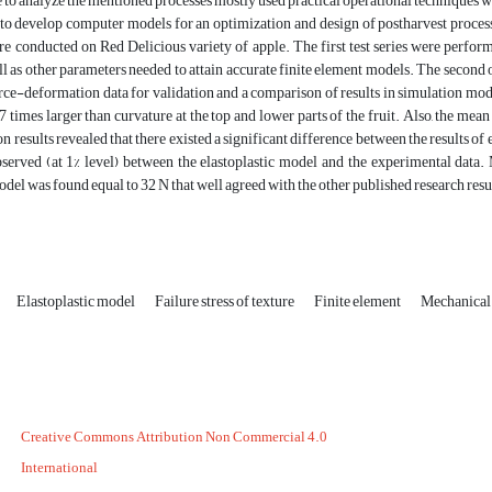
 to analyze the mentioned processes mostly used practical operational techniques wit
 to develop computer models for an optimization and design of postharvest proc
ere conducted on Red Delicious variety of apple. The first test series were perf
ell as other parameters needed to attain accurate finite element models. The second
rce-deformation data for validation and a comparison of results in simulation mode
.7 times larger than curvature at the top and lower parts of the fruit. Also, the mean
n results revealed that there existed a significant difference between the results of 
bserved (at 1% level) between the elastoplastic model and the experimental data
del was found equal to 32 N that well agreed with the other published research resu
Elastoplastic model
Failure stress of texture
Finite element
Mechanical
Creative Commons Attribution Non Commercial 4.0
International