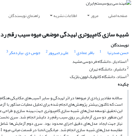
صفحه اصلی
مرور
اطلاعات نشریه
راهنمای نویسندگان
شبیه سازی کامپیوتری لهیدگی موضعی میوه سیب رقم رد 
نویسندگان
3
2
1
1
حسن صدرنیا
باقر عمادی
علی رجبی‌پور
جوس دی. بیاردمکر
1
استادیار، دانشگاه فردوسی مشهد
2
دانشیار، دانشگاه تهران
3
استاد، دانشگاه کاتولیک لوون بلژیک
چکیده
سالانه مقادیر زیادی از میوه‌ها در اثر لهیدگی و سایر آسیب‌های مکانیکی هنگام
است که تاکنون بیشتر پژوهش‌های انجام شده برای تحلیل عملیات مذکور با آزمون
این تحقیق توسعه مدل‌های شبیه سازی کامپیوتری جهت بهینه سازی و طراحی ع
این منظور دو سری آزمایش بر روی سیب رقم رد دلیشز انجام شد. سری نخست آز
نیاز جهت ایجاد مدل‌های دقیق اجزای محدود بود. سری دوم آزمایش‌ها شامل ا