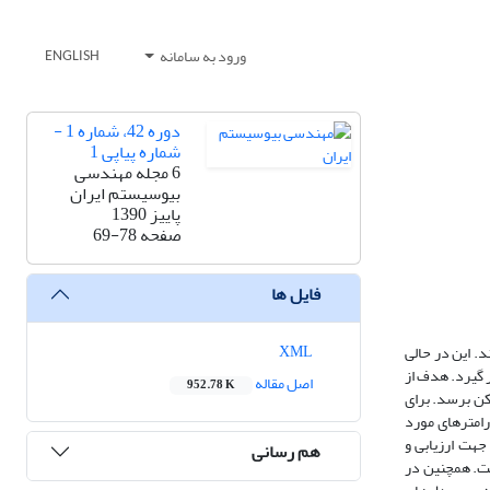
ورود به سامانه
ENGLISH
دوره 42، شماره 1 -
شماره پیاپی 1
6 مجله مهندسی
بیوسیستم ایران
پاییز 1390
صفحه
69-78
فایل ها
XML
د. این در حالی
‌گیرد. هدف از
اصل مقاله
952.78 K
کن برسد. برای
رامترهای مورد
جهت ارزیابی و
هم رسانی
در قسمت فوقانی و تحتانی آن است. همچنین در