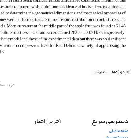
h the results being applicable in certain defined conditions. The aim of this
esses and equipment with a minimum incidence of bruise. Two experimental
ormed to determine the geometrical dimensions and mechanical properties of
 ones were performed to determine pressure distribution in contact areas and
ls. Mean curvature at the middle part of the apple fruit was found as 61.43
 failures of stress and strain were obtained 282, and 0.071 kPa, respectively.
elastic model and those of the experimental data, but there was no significant
. Maximum compression load for Red Delicious variety of apple, using the
lts.
کلیدواژه‌ها
English
 damage
دسترسی سریع
آخرین اخبار
صفحه اصلی
درباره نشریه