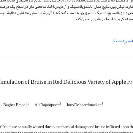
آزمایش تعیین خواص مکانیکی، میانگین تنش و کرنش شکست بافت سیب رقم رد دلیشز به ترتیب 282 کیلوپاسکال و 071/0 حاصل 
 دارد، لیکن بین نتایج مدل الاستوپلاستیک و آزمایش اختلاف معنی دار در سطح یک درص
حداکثر بارگذاری مجاز برای رقم رد دلیشز به کمک مدل شبیه سازی شده با خواص مادی الاستوپلاستیک 32 نیوتن به دست آمد که با گزارشات سای
تاتیکی با دقت قابل قبولی تعیین کند.
استوپلاستیک
mulation of Bruise in Red Delicious Variety of Apple Fr
1
2
3
Bagher Emadi
Ali Rajabipoor
Joos De beardmaeker
 fruits are annually wasted due to mechanical damage and bruise inflicted upon t