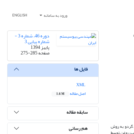
ورود به سامانه
ENGLISH
دوره 46، شماره 3 -
شماره پیاپی 3
پاییز 1394
صفحه
275-285
فایل ها
XML
اصل مقاله
1.6 M
سابقه مقاله
وغن گردو به روش
هم رسانی
ید‌های چرب روغن توسط