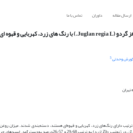
ارسال مقاله
داوران
تماس با ما
ربایی و قهوه ای
5
ورش وحدتی
 تهران
، و (Zh3) که به ترتیب دارای رنگ‌های زرد، کهربایی و قهوه‌ای هستند، دسته‌‌بندی شدند. میزان ر
(زرد) به ترتیب 29/68 و 26/57درصد به‌دست آمد. اس