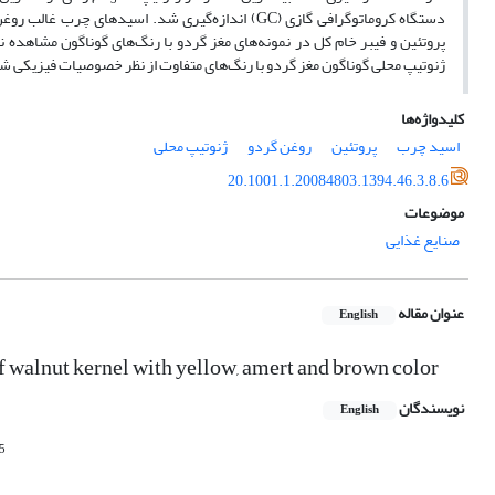
3
دستگاه کروماتوگرافی گازی (GC) اندازه‌گیری شد. اسی
پروتئین و فیبر خام کل در نمونه‌های مغز گردو با رنگ‌های گوناگون مشاهده نشد و بیشترین مقد
ژنوتیپ محلی گوناگون مغز گردو با رنگ‌های متفاوت از نظر خصوصیات فیزیکی شیم
کلیدواژه‌ها
اسید چرب
پروتئین
روغن گردو
ژنوتیپ محلی
20.1001.1.20084803.1394.46.3.8.6
موضوعات
صنایع غذایی
عنوان مقاله
English
f walnut kernel with yellow, amert and brown color
نویسندگان
English
5