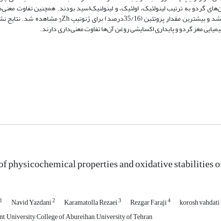
1
د‌های چرب غالب روغن‌های گردو به ترتیب لینولئیک، اولئیک، و لینولنیک‌اسید بودند. همچنین تفاوت معن
ار پروتئین (35/16درصد) برای ژنوتیپ
Zh مشاهده شد. نتایج ن
3
یایی مغز گردو و پایداری اکسایشی روغن آن‌ها تفاوت معنی‌داری دارند.
of physicochemical properties and oxidative stabilities o
1
2
3
4
Navid Yazdani
Karamatolla Rezaei
Rezgar Faraji
korosh vahdati
t, University College of Abureihan, University of Tehran