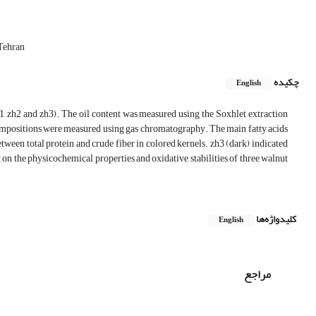
 Tehran
چکیده
English
h1, zh2 and zh3). The oil content was measured using the Soxhlet extraction
 compositions were measured using gas chromatography. The main fatty acids
between total protein and crude fiber in colored kernels. zh3 (dark) indicated
t on the physicochemical properties and oxidative stabilities of three walnut
کلیدواژه‌ها
English
مراجع