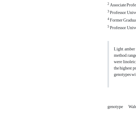
2
Associate Profe
3
Professor, Univ
4
Former Graduate
5
Professor, Univ
Light, amber 
method, range
were linoleic
the highest p
genotypes wit
genotype
Walu