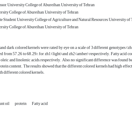
ssor, University College of Abureihan, University of Tehran
ersity College of Abureihan, University of Tehran
 Student, University College of Agriculture and Natural Resources, University of
ersity College of Abureihan, University of Tehran
and dark colored kernels were rated by eye on a scale of 3 different genotypes (z
d from 57.26 to 68.29%, for zh1 (light) and zh2 (amber) respectively. Fatty acid
, oleic and linolenic acids, respectively. Also, no significant difference was found 
rotein content. The results showed that the different colored kernels had high effec
h different colored kernels.
nt oil
protein
Fatty acid