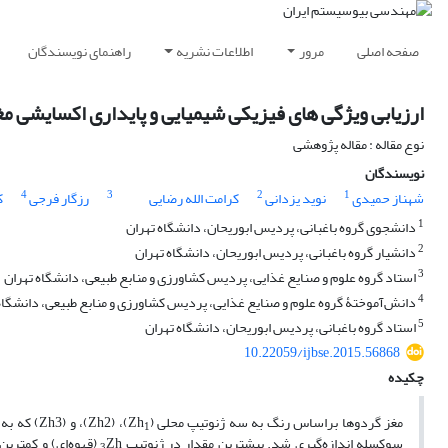
صفحه اصلی
مرور
اطلاعات نشریه
راهنمای نویسندگان
‌ارزیابی ویژگی های فیزیکی شیمیایی و پایداری اکسایشی مغز گردو (Juglan regia L.) با رنگ های زرد، که
نوع مقاله : مقاله پژوهشی
نویسندگان
4
3
2
1
شهناز حمیدی
نوید یزدانی
کرامت الله رضایی
رزگار فرجی
ک
1
دانشجوی گروه باغبانی، پردیس ابوریحان، دانشگاه تهران
2
دانشیار گروه باغبانی، پردیس ابوریحان، دانشگاه تهران
3
استاد گروه علوم و صنایع غذایی، پردیس کشاورزی و منابع طبیعی، دانشگاه تهران
4
دانش‌آموختۀ گروه علوم و صنایع غذایی، پردیس کشاورزی و منابع طبیعی، دانشگاه
5
استاد گروه باغبانی، پردیس ابوریحان، دانشگاه تهران
10.22059/ijbse.2015.56868
چکیده
مغز گردوها براساس رنگ به سه ژنوتیپ محلی (Zh
)، (Zh2)
1
سوکسله اندازه‌گیری شد. بیشترین مقدار در ژنوتیپ
Zh (قهوه‌ای) و کمترین آن در ژنوتیپ Zh