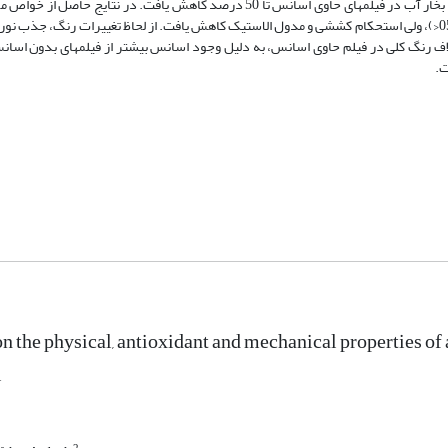
71/385) و نعناع فلفلی (گالیک اسیدmg/g 83/322) بود. مقدار نفوذپذیری به بخار آب در فیلم­های حاوی اسانس تا 50 درصد کاهش یاف
کشسانی فیلم­های پکتین با افزودن اسانس به طور معنی­داری افزایش یافت (05/0p<)، ولی استحکام کششی و مدول الاستیک کاهش یافت. از لحاظ تغییرات ر
 رنگ کلی در فیلم حاوی اسانس، به دلیل وجود اسانس بیشتر از فیلم­های بدون اسا
ت.
on the physical, antioxidant and mechanical properties of
l