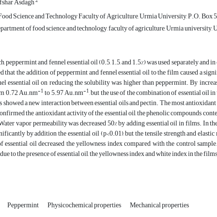
2
fshar Asdagh
ood Science and Technology Faculty of Agriculture, Urmia University, P.O. Box 
artment of food science and technology, faculty of agriculture, Urmia university, U
rch, peppermint and fennel essential oil (0.5, 1.5, and 1.5%) was used separately and 
d that the addition of peppermint and fennel essential oil to the film caused a sign
nel essential oil on reducing the solubility was higher than peppermint. By increasi
-1
-1
om 0.72 Au.nm
to 5.97 Au.nm
, but the use of the combination of essential oil
 showed a new interaction between essential oils and pectin. The most antioxidant ac
firmed the antioxidant activity of the essential oil, the phenolic compounds con
 Water vapor permeability was decreased 50% by adding essential oil in films. In the
nificantly by addition the essential oil (p<0.01), but the tensile strength and elast
essential oil decreased the yellowness index compared with the control sample, to
due to the presence of essential oil, the yellowness index and white index in the film
Peppermint
Physicochemical properties
Mechanical properties