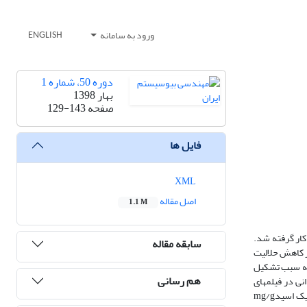
ورود به سامانه
ENGLISH
دوره 50، شماره 1
بهار 1398
صفحه
129-143
فایل ها
XML
اصل مقاله
1.1 M
م­ها به کار گرفته شد.
سابقه مقاله
 و رطوبت فیلم شد (05/0p<)، تأثیر اسانس رازیانه در کاهش حلالیت
م به سبب تشکیل
هم رسانی
 اکسیدانی در فیلم­های
حاوی 5/1 درصد اسانس رازیانه ایجاد شد، اندازه­گیری ترکیبات فنولی صحت فعالیت آنتی اکسیدانی اسانس­ها را تایید کرد که مقدار ترکیبات فنولی برای رازیانه (گالیک اسیدmg/g