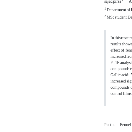
1
sajad pirsa
A
1
Department of F
2
MSc student, Dep
In this resea
results showe
effect of fen
increased fr
FTIR analysis
compounds con
Gallic acid).
increased sig
compounds of 
control films 
Pectin
Fennel