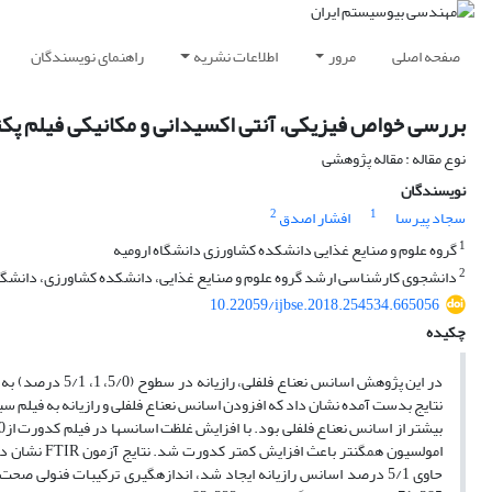
صفحه اصلی
مرور
اطلاعات نشریه
راهنمای نویسندگان
بررسی خواص فیزیکی، آنتی اکسیدانی و مکانیکی فیلم پکتی
نوع مقاله : مقاله پژوهشی
نویسندگان
2
1
سجاد پیرسا
افشار اصدق
1
گروه علوم و صنایع غذایی دانشکده کشاورزی دانشگاه ارومیه
2
دانشجوی کارشناسی ارشد گروه علوم و صنایع غذایی، دانشکده کشاورزی، دانشگاه
10.22059/ijbse.2018.254534.665056
چکیده
در این پژوهش اسا
بیشتر از اسانس نعناع فلفلی بود. با افزایش غلظت اسانس­ها در فیلم کدورت ازAu.nm
2/0
امولسیون همگ