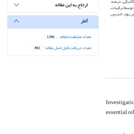
ت. در نتایج حاصل از خواص مکانیکی، درصد
ارجاع به این مقاله
نگ، جذب نور توسط ترکیبات
نس بود، اندیس
آمار
تعداد مشاهده مقاله
1,306
تعداد دریافت فایل اصل مقاله
982
Investigati
essential oi