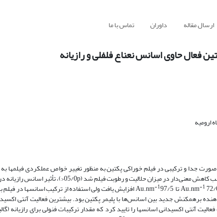
ارسال مقاله
داوران
تماس با ما
ن فعال حاوی اسانس نعناع فلفلی و رازیانه
 ارومیه
نس نعناع فلفلی، رازیانه در سطوح (5/0، 1، 5/1 درصد) به صورت جدا و ترکیبی در فیلم خوراکی پکتین به منظور تغییر خواص عملکردی فیل
نتایج بدست آمده نشان داد که افزودن اسانس نعناع فلفلی و رازیانه به فیلم سبب کاهش معنی‌دار در میزان حلالیت
-1
-1
7 تا Au.nm
97/5 افزایش یافت ولی استفاده از ترکیب اسانس­ها در فیل
ن­تر باعث افزایش کمتر کدورت شد. نتایج آزمون FTIR نشان دهنده برهمکنش جدید بین اسانس‌ها با پلیمر پکتین بود. بیشترین فعالیت آنتی