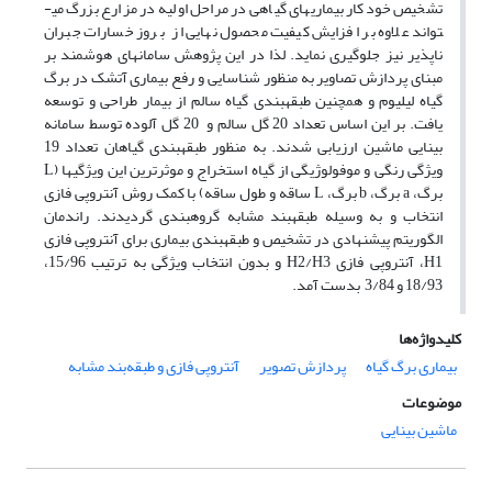
تشخیص خودکار بیماری­های گیاهی در مراحل اولیه در مزارع بزرگ می­
تواند علاوه بر افزایش کیفیت محصول نهایی از بروز خسارات جبران
ناپذیر نیز جلوگیری نماید. لذا در این پژوهش سامانه­ای هوشمند بر
مبنای پردازش تصاویر به منظور شناسایی و رفع بیماری آتشک در­ برگ
گیاه لیلیوم و همچنین طبقه­بندی گیاه سالم از بیمار طراحی و توسعه
یافت. بر این اساس تعداد 20 گل­ سالم و 20 گل آلوده توسط سامانه
بینایی ماشین ارزیابی شدند. به منظور طبقه­بندی گیاهان تعداد 19
ویژگی رنگی و موفولوژیگی از گیاه استخراج و موثرترین این ویژگی­ها (L
برگ، a برگ، b برگ، L ساقه و طول ساقه) با کمک روش آنتروپی فازی
انتخاب و به وسیله طبقه­بند مشابه گروه­بندی گردیدند. راندمان
الگوریتم پیشنهادی در تشخیص و طبقه­بندی بیماری برای آنتروپی فازی
H1، آنتروپی فازی H2/H3 و بدون انتخاب ویژگی به ترتیب 15/96،
18/93 و 3/84 بدست آمد.
کلیدواژه‌ها
بیماری برگ گیاه
پردازش تصویر
آنتروپی فازی و طبقه‌بند مشابه
موضوعات
ماشین بینایی