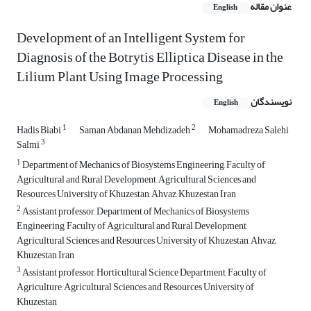
عنوان مقاله
English
Development of an Intelligent System for
Diagnosis of the Botrytis Elliptica Disease in the
Lilium Plant Using Image Processing
نویسندگان
English
1
2
Hadis Biabi
Saman Abdanan Mehdizadeh
Mohamadreza Salehi
3
Salmi
1
Department of Mechanics of Biosystems Engineering, Faculty of
Agricultural and Rural Development, Agricultural Sciences and
Resources University of Khuzestan, Ahvaz, Khuzestan Iran
2
Assistant professor, Department of Mechanics of Biosystems
Engineering, Faculty of Agricultural and Rural Development,
Agricultural Sciences and Resources University of Khuzestan, Ahvaz,
Khuzestan Iran
3
Assistant professor, Horticultural Science Department, Faculty of
Agriculture, Agricultural Sciences and Resources University of
Khuzestan