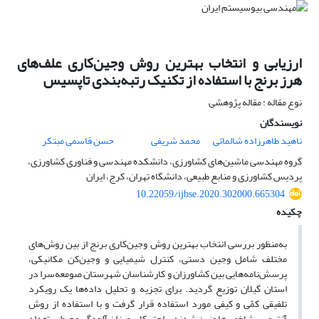
ارزیابی و انتخاب بهترین روش وجین‌کاری علف‌های
هرز برنج با استفاده از تکنیک رتبه‌بندی تاپسیس
نوع مقاله : مقاله پژوهشی
نویسندگان
ناهید طاهرزاده شالمائی
محمد شریفی
حسن قاسمی مبتکر
گروه مهندسی ماشین‌های کشاورزی، دانشکده مهندسی و فناوری کشاورزی،
پردیس کشاورزی و منابع طبیعی، دانشگاه تهران، کرج، ایران
10.22059/ijbse.2020.302000.665304
چکیده
به‌منظور بررسی انتخاب بهترین روش وجین‌کاری برنج از بین روش‌های
مختلف شامل وجین دستی، کنترل شیمیایی و وجین‌کن مکانیکی،
پرسش‌نامه‌‌هایی بین کشاورزان و کارشناسان شهرستان صومعه‌سرا در
استان گیلان توزیع گردید. برای تجزیه و تحلیل داده‌ها یک رویکرد
تلفیقی کمّی و کیفی مورد استفاده قرار گرفت و با استفاده از روش
آنتروپی، شاخص‌ها وزین شدند. راحتی‌کار، میزان آلودگی محیطی، تعداد