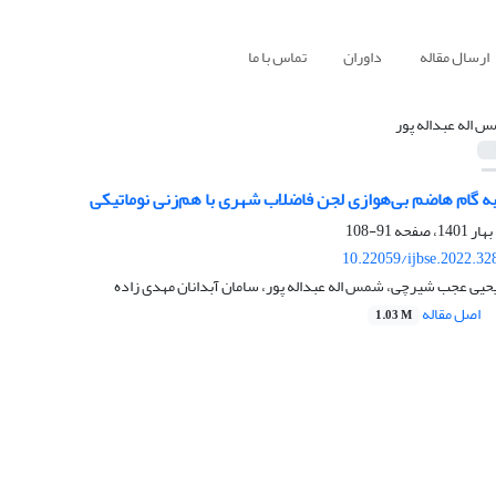
ارسال مقاله
داوران
تماس با ما
 اله عبداله پور
ه گام هاضم بی‌هوازی لجن فاضلاب شهری با هم‌زنی نوماتیکی
91-108
10.22059/ijbse.2022.3
 یحیی عجب شیرچی، شمس اله عبداله پور، سامان آبدانان مهدی زاده
اصل مقاله
1.03 M