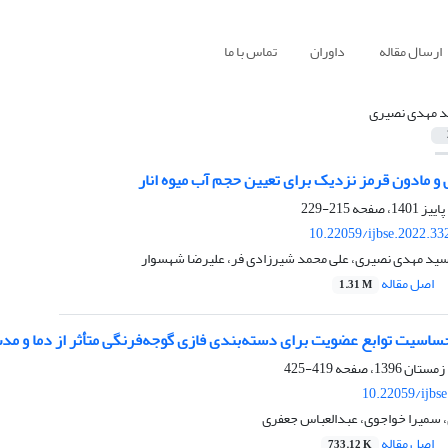
ارسال مقاله
داوران
تماس با ما
 مهدی نصیری
و مادون قرمز نزدیک برای تعیین حجم آب میوه انار
215-229
10.22059/ijbse.2022.3
سید مهدی نصیری، علی محمد شیرزادی فر، علیرضا شهسوار
اصل مقاله
1.31 M
حساسیت توابع عضویت برای دسته‌بندی فازی گوجه‌فرنگی متأثر از دما و مد
419-425
10.22059/ijbs
سمیرا خواجوی، عبدالعباس جعفری
اصل مقاله
733.12 K