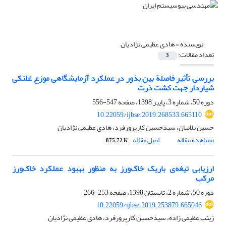
نویسنده =
هادی عظیمی نژادیان
تعداد مقالات:
3
بررسی تأثیر فاصلة بین بذور در عملکرد آزمایشگاهی موزع غلتکی
شیاردار جهت کشت ذرت
دوره 50، شماره 3، پاییز 1398، صفحه
547-556
10.22059/ijbse.2019.268533.665110
حسین بلانیان، سیدحسین کارپرورفرد، هادی عظیمی نژادیان
مشاهده مقاله
اصل مقاله
875.72 K
ارزیابی تیغه‌ی باریک خاک‌ورز به منظور بهبود عملکرد خاک‌ورز
مرکب
دوره 50، شماره 2، تابستان 1398، صفحه
253-266
10.22059/ijbse.2019.253879.665046
زینب عظیمی زاده، سیدحسین کارپرورفرد، هادی عظیمی نژادیان