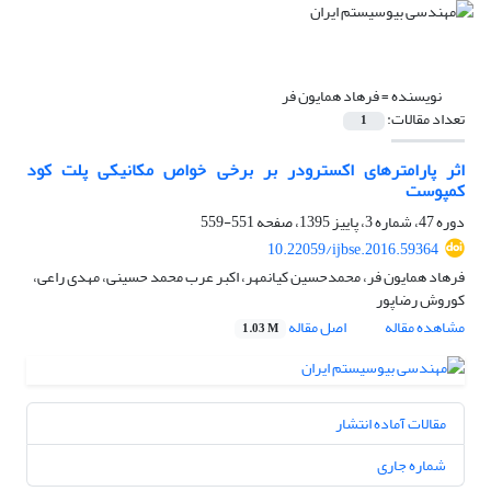
نویسنده =
فرهاد همایون فر
تعداد مقالات:
1
اثر پارامترهای اکسترودر بر برخی خواص مکانیکی پلت کود
کمپوست
دوره 47، شماره 3، پاییز 1395، صفحه
551-559
10.22059/ijbse.2016.59364
فرهاد همایون فر، محمدحسین کیانمهر، اکبر عرب محمد حسینی، مهدی راعی،
کوروش رضاپور
مشاهده مقاله
اصل مقاله
1.03 M
مقالات آماده انتشار
شماره جاری