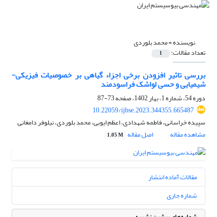
نویسنده =
محمد بلوردی
تعداد مقالات:
1
بررسی تاثیر افزودن برخی اجزاء گیاهی بر خصوصیات فیزیکی-
شیمیایی و حسی لواشک فراسودمند
دوره 54، شماره 1، بهار 1402، صفحه
73-87
10.22059/ijbse.2023.344355.665487
سپیده خراسانی، فاطمه شهدادی، اعظم ایوبی، محمد بلوردی، نیلوفر دامغانی
مشاهده مقاله
اصل مقاله
1.05 M
مقالات آماده انتشار
شماره جاری
شماره‌های پیشین نشریه