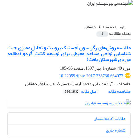
نویسنده =
نیلوفر دهقانی
تعداد مقالات:
1
مقایسه روش‌های رگرسیون لجستیک پروبیت و تحلیل ممیزی جهت
شناسایی نواحی مساعد محیطی برای توسعه کشت گردو (مطالعه
موردی شهرستان بافت)
دوره 49، شماره 1، بهار 1397، صفحه
95-105
10.22059/ijbse.2017.238736.664972
حامد ادب، آزاده عتباتی، محمد آرمین، حسن ذبیحی، نیلوفر دهقانی
مشاهده مقاله
اصل مقاله
740.16 K
مقالات آماده انتشار
شماره جاری