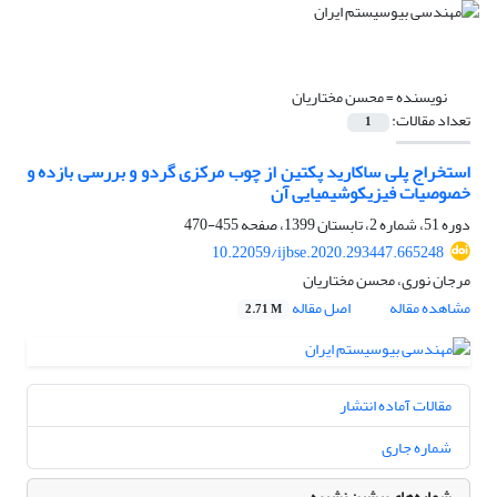
نویسنده =
محسن مختاریان
تعداد مقالات:
1
استخراج پلی ساکارید پکتین از چوب مرکزی گردو و بررسى بازده و
خصوصیات فیزیکوشیمیایى آن
دوره 51، شماره 2، تابستان 1399، صفحه
455-470
10.22059/ijbse.2020.293447.665248
مرجان نوری، محسن مختاریان
مشاهده مقاله
اصل مقاله
2.71 M
مقالات آماده انتشار
شماره جاری
شماره‌های پیشین نشریه