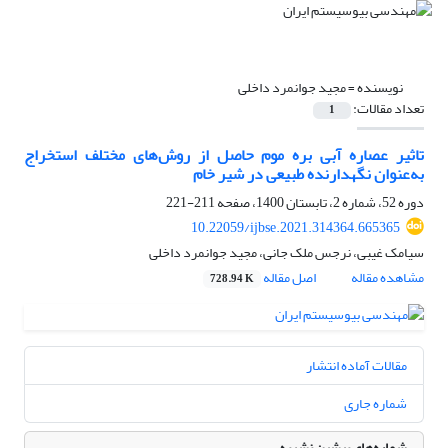
نویسنده =
مجید جوانمرد داخلی
تعداد مقالات:
1
تاثیر عصاره‌ آبی بره موم حاصل از روش‌های مختلف استخراج
به‌عنوان نگهدارنده طبیعی در شیر خام
دوره 52، شماره 2، تابستان 1400، صفحه
211-221
10.22059/ijbse.2021.314364.665365
سیامک غیبی، نرجس ملک جانی، مجید جوانمرد داخلی
مشاهده مقاله
اصل مقاله
728.94 K
مقالات آماده انتشار
شماره جاری
شماره‌های پیشین نشریه