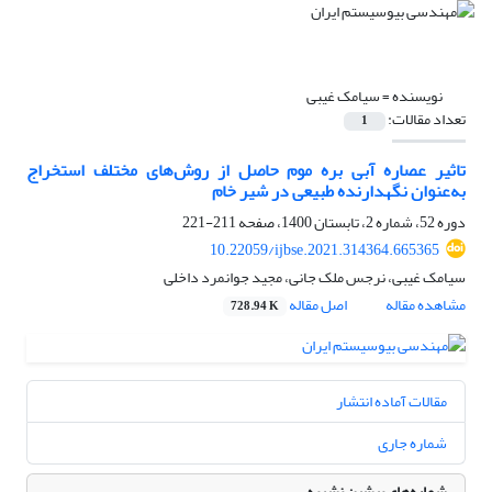
نویسنده =
سیامک غیبی
تعداد مقالات:
1
تاثیر عصاره‌ آبی بره موم حاصل از روش‌های مختلف استخراج
به‌عنوان نگهدارنده طبیعی در شیر خام
دوره 52، شماره 2، تابستان 1400، صفحه
211-221
10.22059/ijbse.2021.314364.665365
سیامک غیبی، نرجس ملک جانی، مجید جوانمرد داخلی
مشاهده مقاله
اصل مقاله
728.94 K
مقالات آماده انتشار
شماره جاری
شماره‌های پیشین نشریه