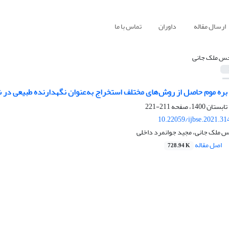
ارسال مقاله
داوران
تماس با ما
س ملک جانی
ی بره موم حاصل از روش‌های مختلف استخراج به‌عنوان نگهدارنده طبیعی در 
211-221
10.22059/ijbse.2021.3
 ملک جانی، مجید جوانمرد داخلی
اصل مقاله
728.94 K