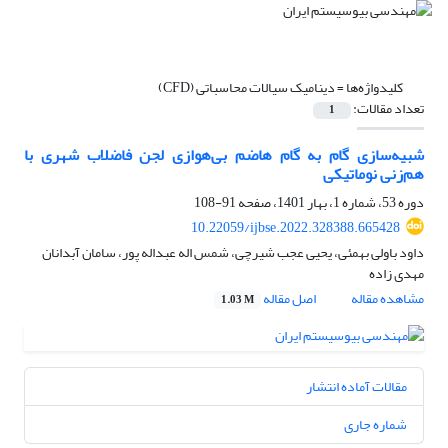
کلیدواژه‌ها =
دینامیک سیالات محاسباتی (CFD)
تعداد مقالات:
1
شبیه‌سازی گام به گام هاضم بی‌هوازی لجن فاضلاب شهری با
هم‌زنی نوماتیکی
دوره 53، شماره 1، بهار 1401، صفحه
91-108
10.22059/ijbse.2022.328388.665428
داود باولی بهمئی، یحیی عجب شیرچی، شمس اله عبداله پور، سامان آبدانان
مهدی زاده
مشاهده مقاله
اصل مقاله
1.03 M
مقالات آماده انتشار
شماره جاری