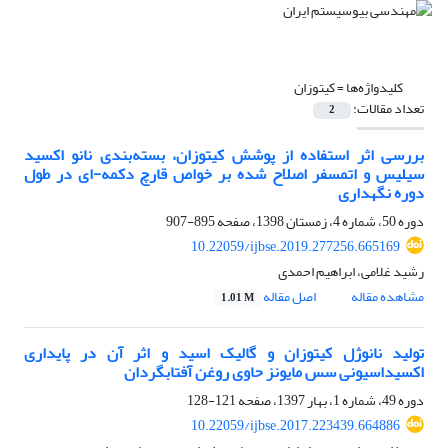
کلیدواژه‌ها =
کیتوزان
تعداد مقالات:
2
بررسی اثر استفاده از پوشش کیتوزان، بسته‌بندی نانو اکسید
سیلیس و اتمسفر اصلاح شده بر خواص قارچ دکمه-ای در طول
دوره نگهداری
دوره 50، شماره 4، زمستان 1398، صفحه
895-907
10.22059/ijbse.2019.277256.665169
رشید غلامی، ابراهیم احمدی
مشاهده مقاله
اصل مقاله
1.01 M
تولید نانوژل کیتوزان و گالیک اسید و اثر آن در پایداری
اکسیداسیونی سس مایونز حاوی روغن آفتابگردان
دوره 49، شماره 1، بهار 1397، صفحه
121-128
10.22059/ijbse.2017.223439.664886