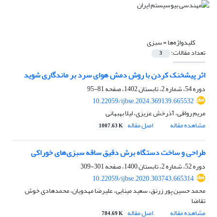
کلیدواژه‌ها =
سبزی
تعداد مقالات:
3
اثر پیشخنک کردن با روش دمش هوای سرد بر ماندگاری شوید
دوره 54، شماره 2، تابستان 1402، صفحه
81-95
10.22059/ijbse.2024.369139.665532
مریم رواقی، آذرخش عزیزی، لیلا بهبهانی
مشاهده مقاله
اصل مقاله
1007.63 K
طراحی و ساخت دستگاه برش دقیق ساقه سبزی‌های خوراکی
دوره 52، شماره 2، تابستان 1400، صفحه
301-309
10.22059/ijbse.2020.303743.665314
محمد حسین پور زرنق، سعید مینایی، علیرضا مهدویان، محمدهادی خوش
تقاضا
مشاهده مقاله
اصل مقاله
784.69 K