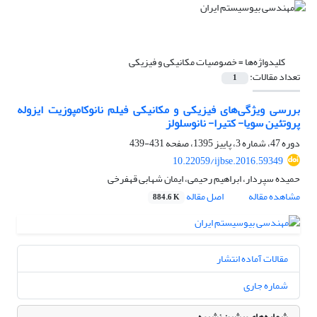
کلیدواژه‌ها =
خصوصیات مکانیکی و فیزیکی
تعداد مقالات:
1
بررسی ویژگی‌های فیزیکی و مکانیکی فیلم نانوکامپوزیت ایزوله
پروتئین سویا- کتیرا- نانوسلولز
دوره 47، شماره 3، پاییز 1395، صفحه
431-439
10.22059/ijbse.2016.59349
حمیده سپردار، ابراهیم رحیمی، ایمان شهابی قهفرخی
مشاهده مقاله
اصل مقاله
884.6 K
مقالات آماده انتشار
شماره جاری
شماره‌های پیشین نشریه