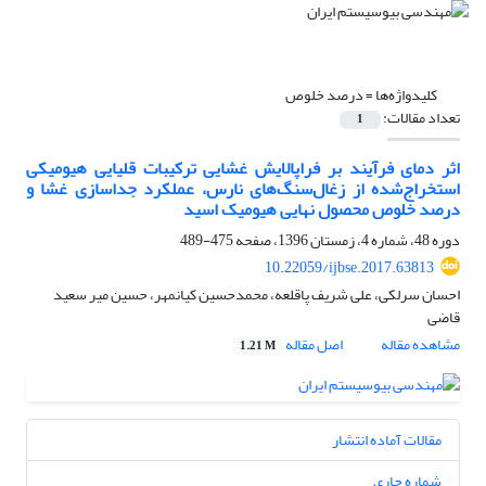
کلیدواژه‌ها =
درصد خلوص
تعداد مقالات:
1
اثر دمای فرآیند بر فراپالایش غشایی ترکیبات قلیایی هیومیکی
استخراج‌شده از زغال‌سنگ‌های نارس، عملکرد جداسازی غشا و
درصد خلوص محصول نهایی هیومیک اسید
دوره 48، شماره 4، زمستان 1396، صفحه
475-489
10.22059/ijbse.2017.63813
احسان سرلکی، علی شریف پاقلعه، محمدحسین کیانمهر، حسین میر سعید
قاضی
مشاهده مقاله
اصل مقاله
1.21 M
مقالات آماده انتشار
شماره جاری