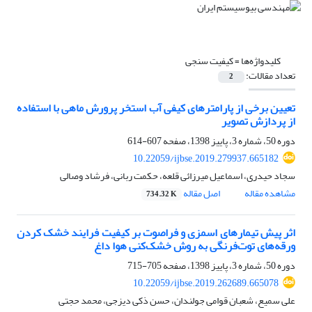
کلیدواژه‌ها =
کیفیت سنجی
تعداد مقالات:
2
تعیین برخی از پارامترهای کیفی آب استخر پرورش ماهی با استفاده
از پردازش تصویر
دوره 50، شماره 3، پاییز 1398، صفحه
607-614
10.22059/ijbse.2019.279937.665182
سجاد حیدری، اسماعیل میرزائی قلعه، حکمت ربانی، فرشاد وصالی
مشاهده مقاله
اصل مقاله
734.32 K
اثر پیش تیمارهای اسمزی و فراصوت بر کیفیت فرایند خشک کردن
ورقه‌های توت‌فرنگی به روش خشک‌کنی هوا داغ
دوره 50، شماره 3، پاییز 1398، صفحه
705-715
10.22059/ijbse.2019.262689.665078
علی سمیع، شعبان قوامی جولندان، حسن ذکی دیزجی، محمد حجتی