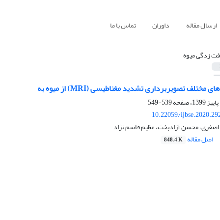
ارسال مقاله
داوران
تماس با ما
فت زدگی میوه
مختلف تصویربرداری تشدید مغناطیسی (MRI) از میوه به
539-549
10.22059/ijbse.2020.2
 اصغری، محسن آزادبخت، عظیم قاسم نژاد
اصل مقاله
848.4 K