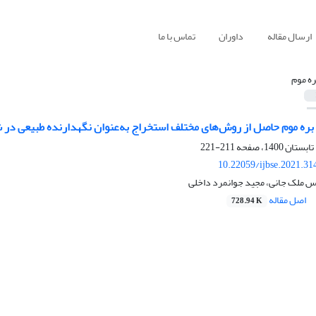
ارسال مقاله
داوران
تماس با ما
ره موم
ی بره موم حاصل از روش‌های مختلف استخراج به‌عنوان نگهدارنده طبیعی در 
211-221
10.22059/ijbse.2021.3
 ملک جانی، مجید جوانمرد داخلی
اصل مقاله
728.94 K