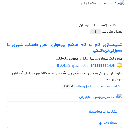
کلیدواژه‌ها =
بافل آویزان
تعداد مقالات:
1
شبیه‌سازی گام به گام هاضم بی‌هوازی لجن فاضلاب شهری با
هم‌زنی نوماتیکی
دوره 53، شماره 1، بهار 1401، صفحه
91-108
10.22059/ijbse.2022.328388.665428
داود باولی بهمئی، یحیی عجب شیرچی، شمس اله عبداله پور، سامان آبدانان
مهدی زاده
مشاهده مقاله
اصل مقاله
1.03 M
مقالات آماده انتشار
شماره جاری