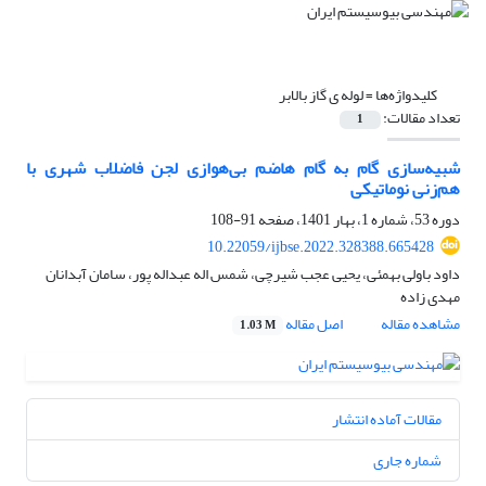
کلیدواژه‌ها =
لوله ی گاز بالابر
تعداد مقالات:
1
شبیه‌سازی گام به گام هاضم بی‌هوازی لجن فاضلاب شهری با
هم‌زنی نوماتیکی
دوره 53، شماره 1، بهار 1401، صفحه
91-108
10.22059/ijbse.2022.328388.665428
داود باولی بهمئی، یحیی عجب شیرچی، شمس اله عبداله پور، سامان آبدانان
مهدی زاده
مشاهده مقاله
اصل مقاله
1.03 M
مقالات آماده انتشار
شماره جاری